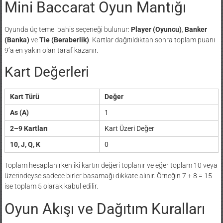
Mini Baccarat Oyun Mantığı
Oyunda üç temel bahis seçeneği bulunur:
Player (Oyuncu)
,
Banker
(Banka)
ve
Tie (Beraberlik)
. Kartlar dağıtıldıktan sonra toplam puanı
9’a en yakın olan taraf kazanır.
Kart Değerleri
Kart Türü
Değer
As (A)
1
2–9 Kartları
Kart Üzeri Değer
10, J, Q, K
0
Toplam hesaplanırken iki kartın değeri toplanır ve eğer toplam 10 veya
üzerindeyse sadece birler basamağı dikkate alınır. Örneğin 7 + 8 = 15
ise toplam 5 olarak kabul edilir.
Oyun Akışı ve Dağıtım Kuralları