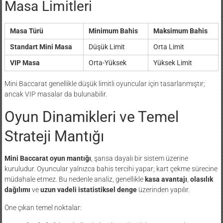
Masa Limitleri
Masa Türü
Minimum Bahis
Maksimum Bahis
Standart Mini Masa
Düşük Limit
Orta Limit
VIP Masa
Orta-Yüksek
Yüksek Limit
Mini Baccarat genellikle düşük limitli oyuncular için tasarlanmıştır;
ancak VIP masalar da bulunabilir.
Oyun Dinamikleri ve Temel
Strateji Mantığı
Mini Baccarat oyun mantığı
, şansa dayalı bir sistem üzerine
kuruludur. Oyuncular yalnızca bahis tercihi yapar; kart çekme sürecine
müdahale etmez. Bu nedenle analiz, genellikle
kasa avantajı
,
olasılık
dağılımı
ve
uzun vadeli istatistiksel denge
üzerinden yapılır.
Öne çıkan temel noktalar: