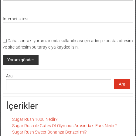
İnternet sitesi
Daha sonraki yorumlarımda kullanılması için adım, e-posta adresim
ve site adresim bu tarayıcıya kaydedilsin.
Ara
Ara
İçerikler
Sugar Rush 1000 Nedir?
Sugar Rush ile Gates Of Olympus Arasındaki Fark Nedir?
Sugar Rush Sweet Bonanza Benzeri mi?