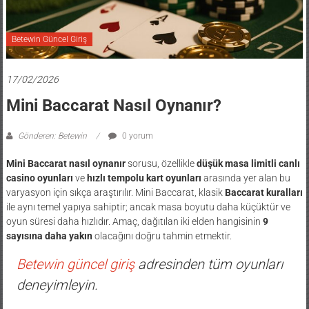
Betewin Güncel Giriş
17/02/2026
Mini Baccarat Nasıl Oynanır?
Gönderen: Betewin
0 yorum
Mini Baccarat nasıl oynanır
sorusu, özellikle
düşük masa limitli canlı
casino oyunları
ve
hızlı tempolu kart oyunları
arasında yer alan bu
varyasyon için sıkça araştırılır. Mini Baccarat, klasik
Baccarat kuralları
ile aynı temel yapıya sahiptir; ancak masa boyutu daha küçüktür ve
oyun süresi daha hızlıdır. Amaç, dağıtılan iki elden hangisinin
9
sayısına daha yakın
olacağını doğru tahmin etmektir.
Betewin güncel giriş
adresinden tüm oyunları
deneyimleyin.