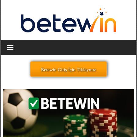
İçeriğe
geç
Betewin
Betewin
Güncel
Yeni
Betewin Giriş İçin Tıklayınız
Giriş
Adresi