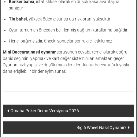
Banker bahsi
, istatistiksel olarak en düşük kasa avantajına
sahiptir
Tie bahsi
, yüksek ödeme sunsa da risk oranı yüksektir
Oyun tamamen önceden belirlenmiş dağıtım kurallarına bağlıdır
Her el bağımsızdır, önceki sonuçlar sonraki eli etkilemez
Mini Baccarat nasıl oynanır
sorusunun cevabı, temel olarak doğru
bahis seçimini yapmak ve kart değer sistemini anlamaktan geçer.
Oyunun hızlı yapısı ve düşük masa limitleri, klasik baccarat’a kıyasla
daha erişilebilir bir deneyim sunar.
Yazı
Omaha Poker Demo Versiyonu 2026
dolaşımı
Big 6 Wheel Nasıl Oynanır?