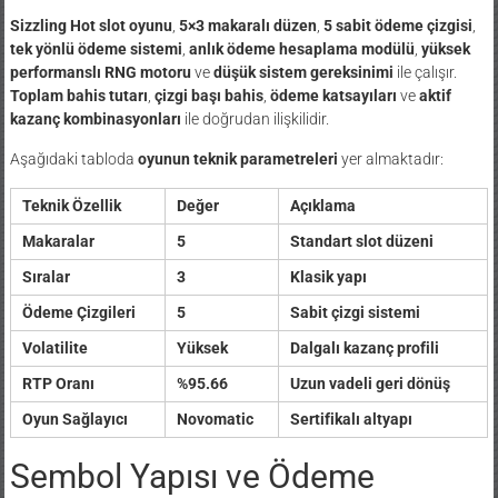
Sizzling Hot slot oyunu
,
5×3 makaralı düzen
,
5 sabit ödeme çizgisi
,
tek yönlü ödeme sistemi
,
anlık ödeme hesaplama modülü
,
yüksek
performanslı RNG motoru
ve
düşük sistem gereksinimi
ile çalışır.
Toplam bahis tutarı
,
çizgi başı bahis
,
ödeme katsayıları
ve
aktif
kazanç kombinasyonları
ile doğrudan ilişkilidir.
Aşağıdaki tabloda
oyunun teknik parametreleri
yer almaktadır:
Teknik Özellik
Değer
Açıklama
Makaralar
5
Standart slot düzeni
Sıralar
3
Klasik yapı
Ödeme Çizgileri
5
Sabit çizgi sistemi
Volatilite
Yüksek
Dalgalı kazanç profili
RTP Oranı
%95.66
Uzun vadeli geri dönüş
Oyun Sağlayıcı
Novomatic
Sertifikalı altyapı
Sembol Yapısı ve Ödeme