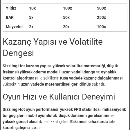
Yıldız
10x
100x
500x
BAR
5x
50x
250x
Meyveler
2x
20x
100x
Kazanç Yapısı ve Volatilite
Dengesi
Sizzling Hot kazanç yapısı
,
yüksek volatilite matematiği
,
düşük
frekanslı yüksek ödeme modeli
,
uzun vadeli denge
ve
oynaklık
kontrol algoritması
ile şekillenir.
Kısa vadede kazanç dalgalanması
yüksektir;
uzun vadede matematiksel geri dönüş
sabittir.
Oyun Hızı ve Kullanıcı Deneyimi
Sizzling Hot oyun performansı
,
yüksek FPS stabilitesi
,
milisaniyelik
tur geçişleri
,
mobil uyumluluk
,
düşük donanım gereksinimi
ve
yüksek görsel akıcılık
ile dikkat çeker.
Eski nesil cihazlarda
bile
kararlı çalışma
sunar.