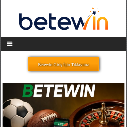
İçeriğe
geç
Betewin
Betewin
Güncel
Yeni
Betewin Giriş İçin Tıklayınız
Giriş
Adresi