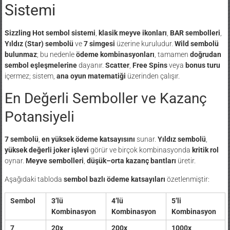
Sistemi
Sizzling Hot sembol sistemi
,
klasik meyve ikonları
,
BAR sembolleri
,
Yıldız (Star) sembolü
ve
7 simgesi
üzerine kuruludur.
Wild sembolü
bulunmaz
; bu nedenle
ödeme kombinasyonları
, tamamen
doğrudan
sembol eşleşmelerine
dayanır.
Scatter
,
Free Spins
veya
bonus turu
içermez; sistem,
ana oyun matematiği
üzerinden çalışır.
En Değerli Semboller ve Kazanç
Potansiyeli
7 sembolü
,
en yüksek ödeme katsayısını
sunar.
Yıldız sembolü
,
yüksek değerli joker işlevi
görür ve birçok kombinasyonda
kritik rol
oynar.
Meyve sembolleri
,
düşük–orta kazanç bantları
üretir.
Aşağıdaki tabloda
sembol bazlı ödeme katsayıları
özetlenmiştir:
Sembol
3’lü
4’lü
5’li
Kombinasyon
Kombinasyon
Kombinasyon
7
20x
200x
1000x