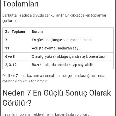
Toplamları
Barbutta iki adet altı yüzlü zar kullanılır. En dikkat çeken toplamlar
şunlardır:
Zar Toplamı
Durum
7
En güçlü başlangıç sonuçlarından biri.
11
Açılışta avantaj sağlayan sayı.
6 ve 8
Olasılığı yüksek olduğu için stratejik önem taşır.
2, 3, 12
Bazı kurallarda anında kayıp sayılabilir.
Özellikle
7
, hem kazanma ihtimali hem de gelme olasılığı açısından
oyundaki en kritik toplamdır.
Neden 7 En Güçlü Sonuç Olarak
Görülür?
İki zarla 7 toplamını elde etmenin birden fazla yolu vardır: