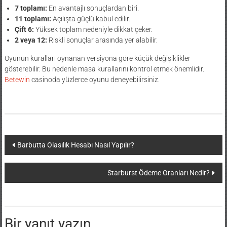
7 toplamı:
En avantajlı sonuçlardan biri.
11 toplamı:
Açılışta güçlü kabul edilir.
Çift 6:
Yüksek toplam nedeniyle dikkat çeker.
2 veya 12:
Riskli sonuçlar arasında yer alabilir.
Oyunun kuralları oynanan versiyona göre küçük değişiklikler
gösterebilir. Bu nedenle masa kurallarını kontrol etmek önemlidir.
Betewin
casinoda yüzlerce oyunu deneyebilirsiniz.
Yazı
Barbutta Olasılık Hesabı Nasıl Yapılır?
dolaşımı
Starburst Ödeme Oranları Nedir?
Bir yanıt yazın