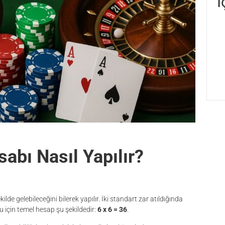
İ
sabı Nasıl Yapılır?
ekilde gelebileceğini bilerek yapılır. İki standart zar atıldığında
u için temel hesap şu şekildedir:
6 x 6 = 36
.