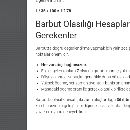
2 gelme ihtimali:
1 / 36 x 100 = %2,78
Barbut Olasılığı Hesapla
Gerekenler
Barbutta doğru değerlendirme yapmak için yalnızca şan
noktalar önemlidir:
Her zar atışı bağımsızdır.
En sık gelen toplam
7
olsa da garanti sonuç yoktur
Düşük olasılıklı sonuçlar genellikle daha yüksek ö
Yüksek ödeme, her zaman avantajlı bahis anlamı
Masadaki ödeme oranı ile gerçek olasılık birlikte de
Barbutta olasılık hesabı, iki zarın oluşturduğu
36 ihti
kombinasyonla geldiğini bildiğinde, riskli ve daha deng
yüzlerce oyunu deneyebilirsiniz.