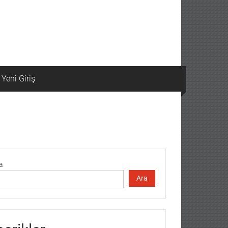
Yeni Giriş
a
Ara