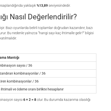
hesaplandığında yaklaşık
%13,89
seviyesindedir.
ı Nasıl Değerlendirilir?
ir. Bazı oyunlarda belirli toplamlar doğrudan kazandırır, bazı
urur. Bu nedenle yalnızca “hangi sayı kaç ihtimalle gelir?” bilgisi
atılmalıdır.
ama Mantığı
kombinasyon sayısı / 36
zandıran kombinasyonlar / 36
iren kombinasyonlar / 36
ihtimali ve ödeme oranı birlikte hesaplanır
binasyon sayısı
6 + 2 = 8
olur. Bu durumda kazanma olasılığı