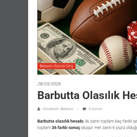
Betewin Güncel Giriş
28/05/2026
Barbutta Olasılık He
Gönderen: Betewin
0 yorum
Barbutta olasılık hesabı
, iki zarın toplam kaç farklı ş
toplam
36 farklı sonuç
oluşur. Her zarın 6 yüzü olduğ