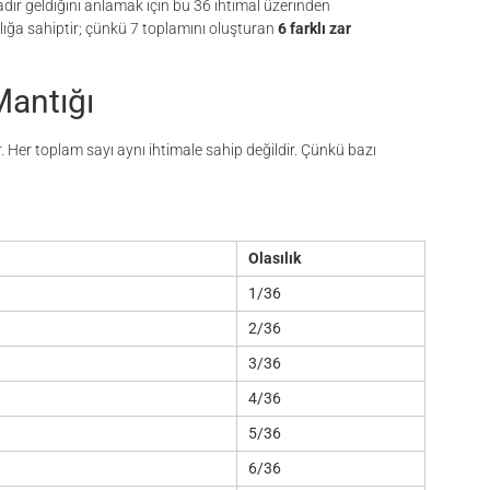
ir geldiğini anlamak için bu 36 ihtimal üzerinden
ılığa sahiptir; çünkü 7 toplamını oluşturan
6 farklı zar
Mantığı
 Her toplam sayı aynı ihtimale sahip değildir. Çünkü bazı
Olasılık
1/36
2/36
3/36
4/36
5/36
6/36